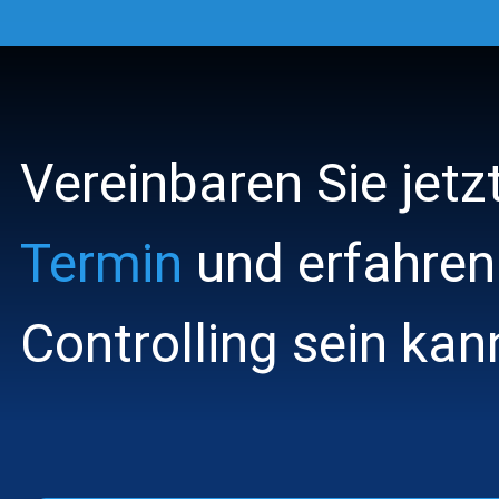
Skip
to
the
main
content.
Vereinbaren Sie jetz
Termin
und erfahren
Controlling sein kan