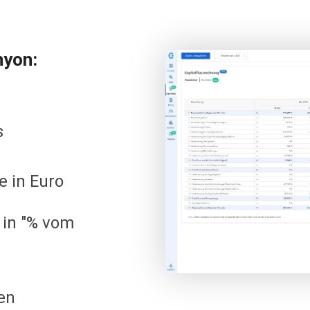
nyon:
s
e in Euro
 in "% vom
en