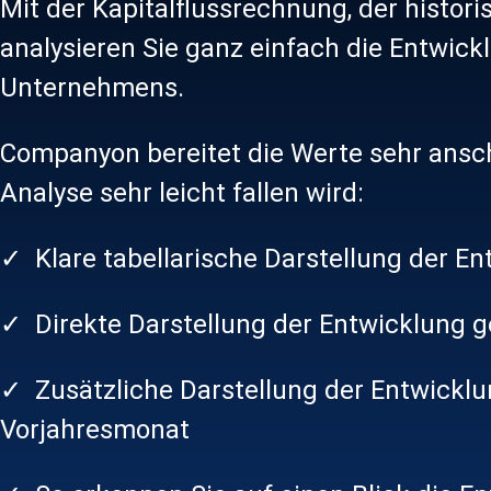
Mit der Kapitalflussrechnung, der histori
Segmentierungen | Virtuelle
Konsolidierung mehrerer Unternehmen
Bau & Imm
analysieren Sie ganz einfach die Entwickl
Kostenstellen
Auswertung einzelner
Steuer- 
Unternehmens.
Konsolidierung mehrerer Unternehmen
Unternehmensbereiche
Verbundgr
Companyon bereitet die Werte sehr ansch
Analyse sehr leicht fallen wird:
✓ Klare tabellarische Darstellung der E
✓ Direkte Darstellung der Entwicklung
✓ Zusätzliche Darstellung der Entwick
Vorjahresmonat