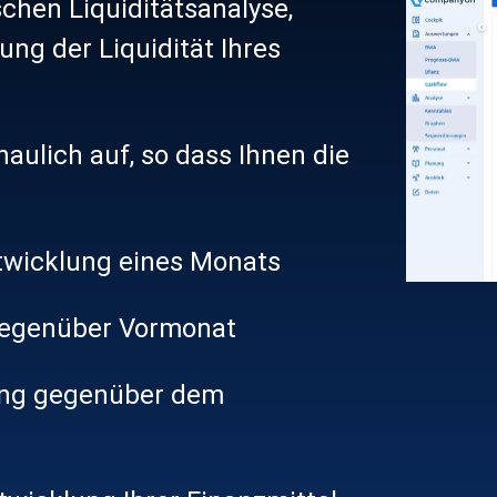
schen Liquiditätsanalyse,
obilienverwaltung
ung der Liquidität Ihres
und Unternehmensberater
uppen & Franchise
aulich auf, so dass Ihnen die
ntwicklung eines Monats
 gegenüber Vormonat
lung gegenüber dem