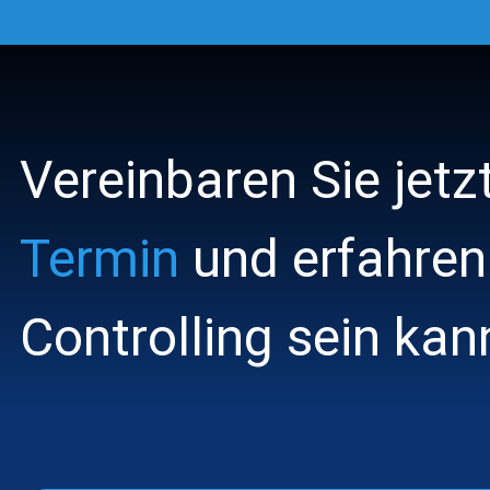
Skip
to
the
main
content.
Vereinbaren Sie jetz
Termin
und erfahren
Controlling sein kan