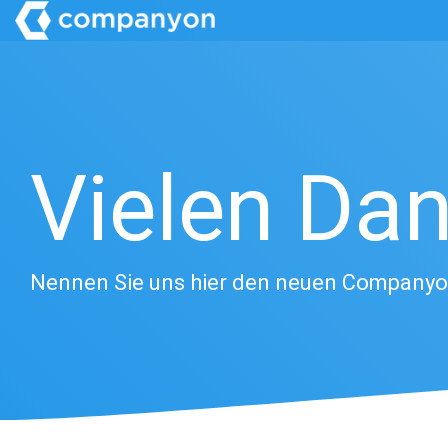
Skip
to
the
main
content.
Vielen Dan
Nennen Sie uns hier den neuen Company