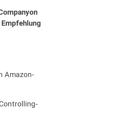
e Companyon
r Empfehlung
en Amazon-
Controlling-